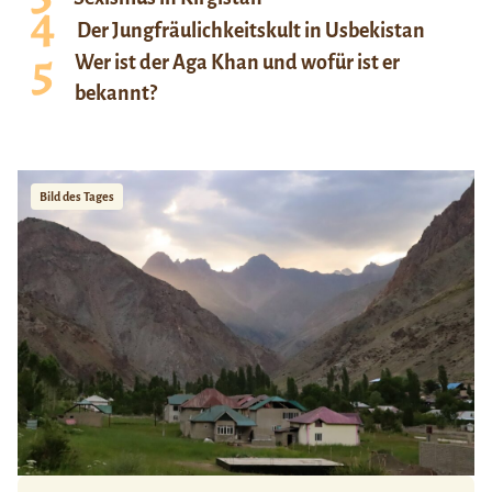
Der Jungfräulichkeitskult in Usbekistan
Wer ist der Aga Khan und wofür ist er
bekannt?
Bild des Tages