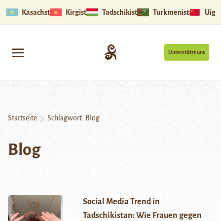
Kasachstan
Kirgistan
Tadschikistan
Turkmenistan
Uigu
Unterstützt uns
Startseite
Schlagwort:
Blog
Blog
Social Media Trend in
Tadschikistan: Wie Frauen gegen