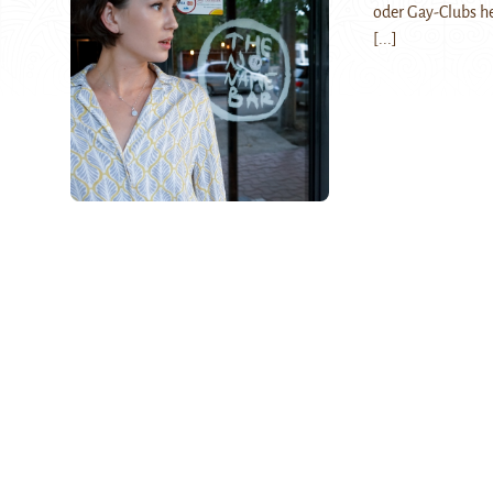
oder Gay-Clubs he
[...]