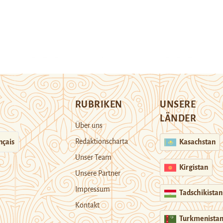
RUBRIKEN
UNSERE
LÄNDER
Über uns
Redaktionscharta
nçais
Kasachstan
Unser Team
Kirgistan
Unsere Partner
Impressum
Tadschikistan
Kontakt
Turkmenista