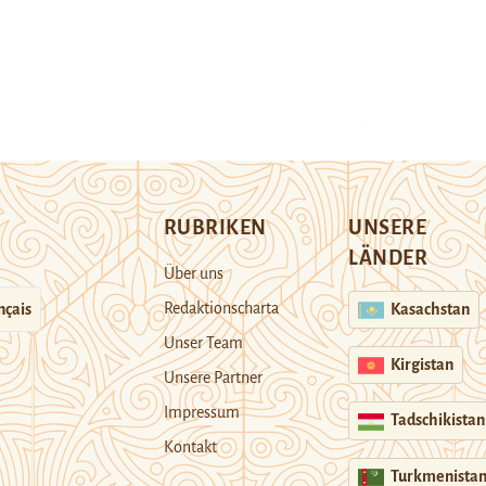
RUBRIKEN
UNSERE
LÄNDER
Über uns
Redaktionscharta
nçais
Kasachstan
Unser Team
Kirgistan
Unsere Partner
Impressum
Tadschikistan
Kontakt
Turkmenista