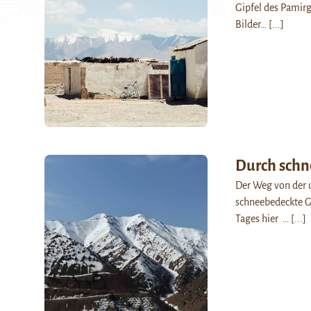
Gipfel des Pamirg
Bilder…
[...]
Durch schn
Der Weg von der u
schneebedeckte Ge
Tages hier …
[...]