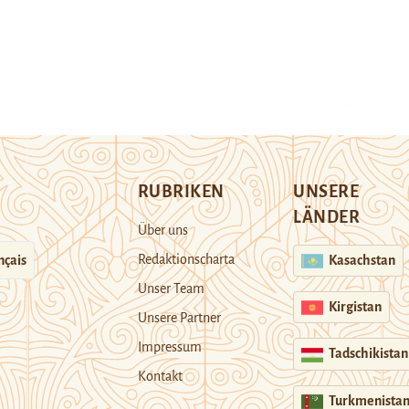
RUBRIKEN
UNSERE
LÄNDER
Über uns
Redaktionscharta
nçais
Kasachstan
Unser Team
Kirgistan
Unsere Partner
Impressum
Tadschikistan
Kontakt
Turkmenista