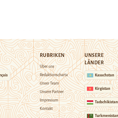
RUBRIKEN
UNSERE
LÄNDER
Über uns
Redaktionscharta
nçais
Kasachstan
Unser Team
Kirgistan
Unsere Partner
Impressum
Tadschikistan
Kontakt
Turkmenista