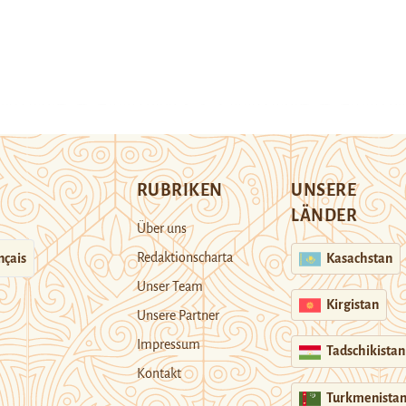
RUBRIKEN
UNSERE
LÄNDER
Über uns
Redaktionscharta
nçais
Kasachstan
Unser Team
Kirgistan
Unsere Partner
Impressum
Tadschikistan
Kontakt
Turkmenista