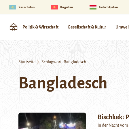
Kasachstan
Kirgistan
Tadschikistan
Politik & Wirtschaft
Gesellschaft & Kultur
Umwelt
Startseite
Schlagwort:
Bangladesch
Bangladesch
Bischkek: 
In der Nacht vom 