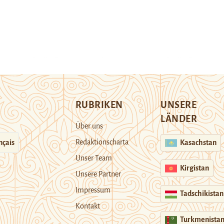
RUBRIKEN
UNSERE
LÄNDER
Über uns
Redaktionscharta
nçais
Kasachstan
Unser Team
Kirgistan
Unsere Partner
Impressum
Tadschikistan
Kontakt
Turkmenista