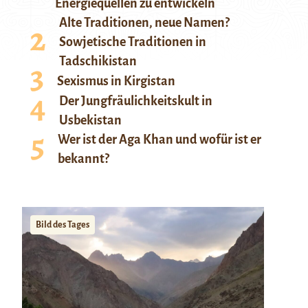
Energiequellen zu entwickeln
Alte Traditionen, neue Namen?
Sowjetische Traditionen in
Tadschikistan
Sexismus in Kirgistan
Der Jungfräulichkeitskult in
Usbekistan
Wer ist der Aga Khan und wofür ist er
bekannt?
Bild des Tages