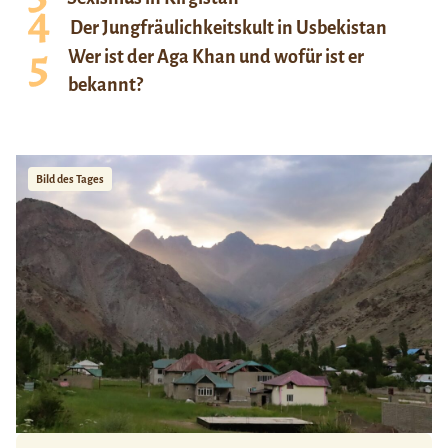
Der Jungfräulichkeitskult in Usbekistan
Wer ist der Aga Khan und wofür ist er
bekannt?
Bild des Tages