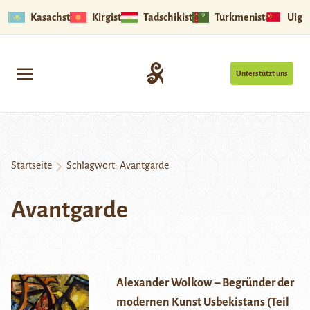
Kasachstan
Kirgistan
Tadschikistan
Turkmenistan
Uigu
Unterstützt uns
Startseite
Schlagwort:
Avantgarde
Avantgarde
Alexander Wolkow – Begründer der
modernen Kunst Usbekistans (Teil