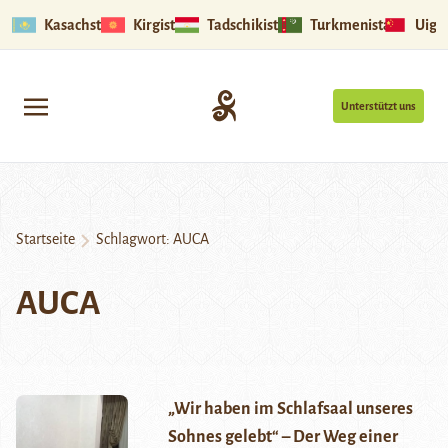
Kasachstan
Kirgistan
Tadschikistan
Turkmenistan
Uigu
Unterstützt uns
Startseite
Schlagwort:
AUCA
AUCA
„Wir haben im Schlafsaal unseres
Sohnes gelebt“ – Der Weg einer