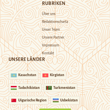
RUBRIKEN
Über uns
Redaktionscharta
Unser Team
Unsere Partner
Impressum
Kontakt
UNSERE LÄNDER
Kasachstan
Kirgistan
Tadschikistan
Turkmenistan
Uigurische Region
Usbekistan