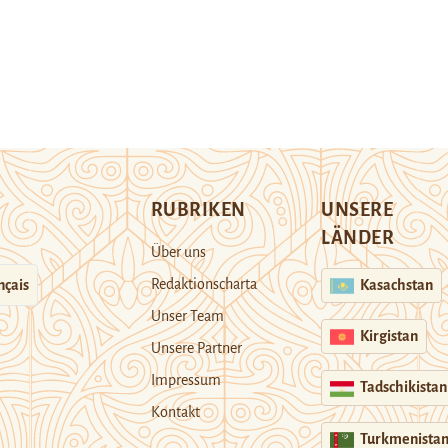
RUBRIKEN
UNSERE
LÄNDER
Über uns
Redaktionscharta
nçais
Kasachstan
Unser Team
Kirgistan
Unsere Partner
Impressum
Tadschikistan
Kontakt
Turkmenista