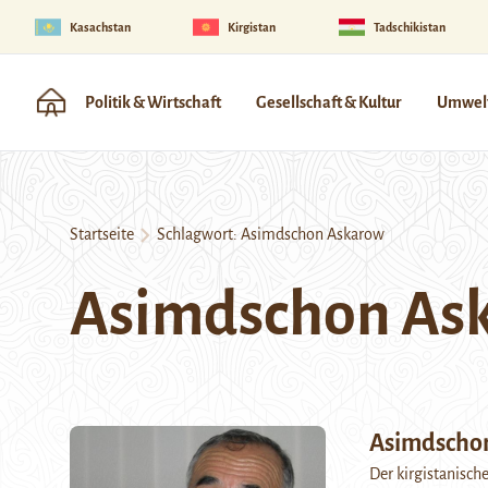
Kasachstan
Kirgistan
Tadschikistan
Politik & Wirtschaft
Gesellschaft & Kultur
Umwelt
Startseite
Schlagwort:
Asimdschon Askarow
Asimdschon As
Asimdschon
Der kirgistanisch