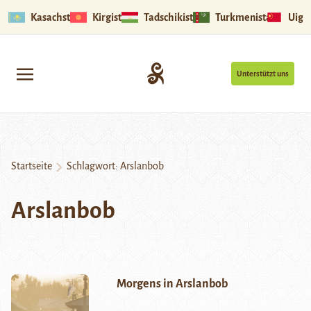
Kasachstan
Kirgistan
Tadschikistan
Turkmenistan
Uigu
Unterstützt uns
Startseite
Schlagwort:
Arslanbob
Arslanbob
Morgens in Arslanbob