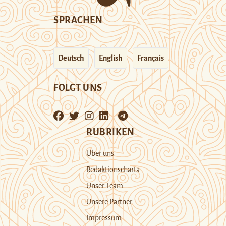
SPRACHEN
Deutsch
English
Français
FOLGT UNS
RUBRIKEN
Über uns
Redaktionscharta
Unser Team
Unsere Partner
Impressum