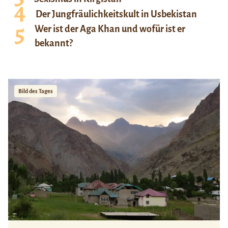
Der Jungfräulichkeitskult in Usbekistan
Wer ist der Aga Khan und wofür ist er
bekannt?
Bild des Tages