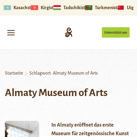
Kasachstan
Kirgistan
Tadschikistan
Turkmenistan
Uigu
Unterstützt uns
Startseite
Schlagwort:
Almaty Museum of Arts
Almaty Museum of Arts
In Almaty eröffnet das erste
Museum für zeitgenössische Kunst