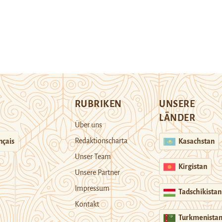
RUBRIKEN
UNSERE
LÄNDER
Über uns
Redaktionscharta
nçais
Kasachstan
Unser Team
Kirgistan
Unsere Partner
Impressum
Tadschikistan
Kontakt
Turkmenista