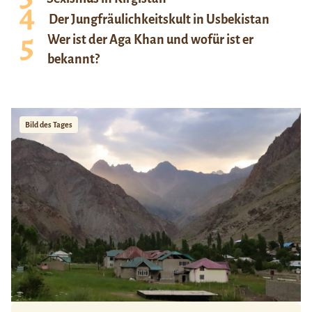
Der Jungfräulichkeitskult in Usbekistan
Wer ist der Aga Khan und wofür ist er
bekannt?
Bild des Tages