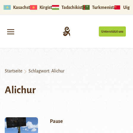
Kasachstan
Kirgistan
Tadschikistan
Turkmenistan
Uigu
Unterstützt uns
Startseite
Schlagwort:
Alichur
Alichur
Pause