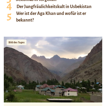
Der Jungfräulichkeitskult in Usbekistan
Wer ist der Aga Khan und wofür ist er
bekannt?
Bild des Tages