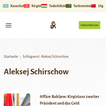
Kasachstan
Kirgistan
Tadschikistan
Turkmenistan
Uigu
Unterstützt uns
Startseite
Schlagwort:
Aleksej Schirschow
Aleksej Schirschow
Affäre Bakijew: Kirgistans zweiter
Präsident und das Geld