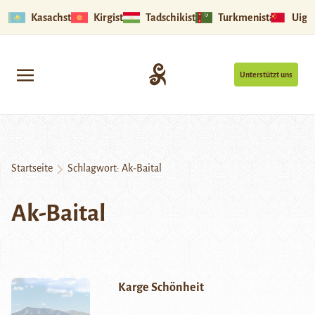
Kasachstan
Kirgistan
Tadschikistan
Turkmenistan
Uigu
Unterstützt uns
Startseite
Schlagwort:
Ak-Baital
Ak-Baital
Karge Schönheit