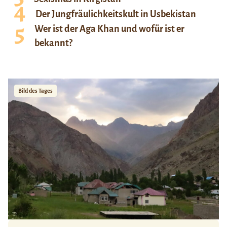
Der Jungfräulichkeitskult in Usbekistan
Wer ist der Aga Khan und wofür ist er
bekannt?
Bild des Tages