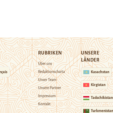
RUBRIKEN
UNSERE
LÄNDER
Über uns
Redaktionscharta
nçais
Kasachstan
Unser Team
Kirgistan
Unsere Partner
Impressum
Tadschikistan
Kontakt
Turkmenista