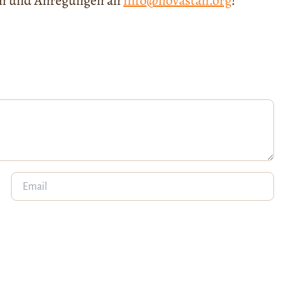
gen und Anregungen an
info@novastan.org
!