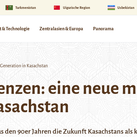
Turkmenistan
Uigurische Region
Usbekistan
 & Technologie
Zentralasien & Europa
Panorama
 Generation in Kasachstan
renzen: eine neue m
asachstan
 den 90er Jahren die Zukunft Kasachstans als 