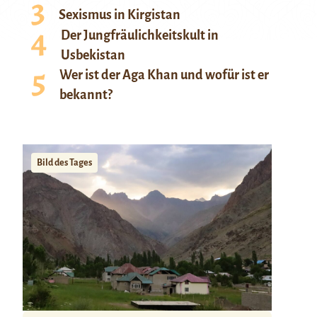
Sexismus in Kirgistan
Der Jungfräulichkeitskult in
Usbekistan
Wer ist der Aga Khan und wofür ist er
bekannt?
Bild des Tages