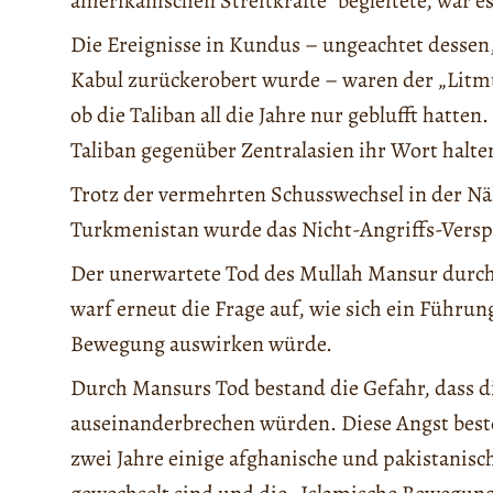
amerikanischen Streitkräfte“ begleitete, war e
Die Ereignisse in Kundus – ungeachtet dessen, 
Kabul zurückerobert wurde – waren der „Litm
ob die Taliban all die Jahre nur geblufft hatte
Taliban gegenüber Zentralasien ihr Wort halt
Trotz der vermehrten Schusswechsel in der Nä
Turkmenistan wurde das Nicht-Angriffs-Versp
Der unerwartete Tod des Mullah Mansur durc
warf erneut die Frage auf, wie sich ein Führun
Bewegung auswirken würde.
Durch Mansurs Tod bestand die Gefahr, dass di
auseinanderbrechen würden. Diese Angst beste
zwei Jahre einige afghanische und pakistanis