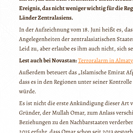
Ereignis, das nicht weniger wichtig für die Regi
Länder Zentralasiens.
In der Aufzeichnung vom 18. Juni heißt es, dass
Angelegenheiten der zentralasiatischen Staa
Leid zu, aber erlaube es ihm auch nicht, sich s
Lest auch bei Novastan:
Terroralarm in Almaty
Außerdem beteuert das „Islamische Emirat Afgh
dass es in den Regionen unter seiner Kontroll
würde.
Es ist nicht die erste Ankündigung dieser Art v
Gründer, der Mullah Omar, zum Anlass versch
Beziehungen zu den Nachbarstaaten verderben 
2015 erfuhr, dass Omar schon seit 2013 gestorb