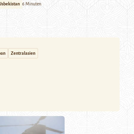
Usbekistan
6 Minuten
ban
Zentralasien