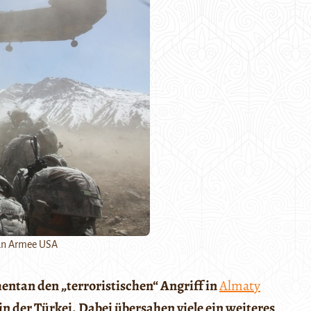
an Armee USA
entan den „terroristischen“ Angriff in
Almaty
in der Türkei. Dabei übersahen viele ein weiteres