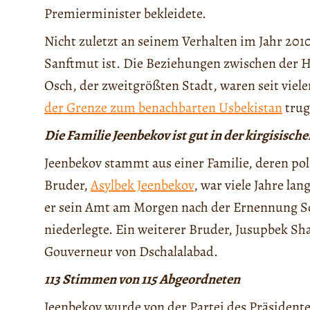
Premierminister bekleidete.
Nicht zuletzt an seinem Verhalten im Jahr 201
Sanftmut ist. Die Beziehungen zwischen der 
Osch, der zweitgrößten Stadt, waren seit viel
der Grenze zum benachbarten Usbekistan
trug
Die Familie Jeenbekov ist gut in der kirgisische
Jeenbekov stammt aus einer Familie, deren poli
Bruder,
Asylbek Jeenbekov
, war viele Jahre la
er sein Amt am Morgen nach der Ernennung So
niederlegte. Ein weiterer Bruder, Jusupbek Sh
Gouverneur von Dschalalabad.
113 Stimmen von 115 Abgeordneten
Jeenbekov wurde von der Partei des Präsiden