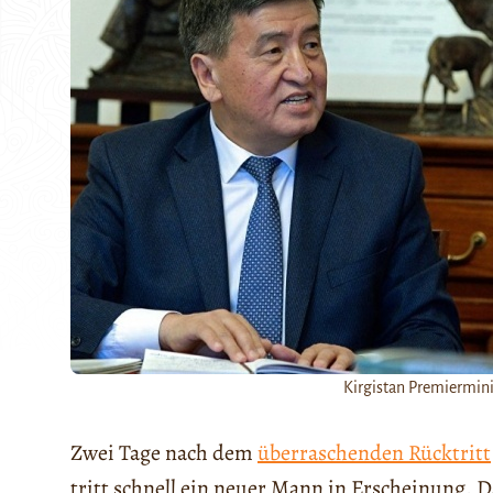
Kirgistan Premiermin
Zwei Tage nach dem
überraschenden Rücktritt
tritt schnell ein neuer Mann in Erscheinung. 