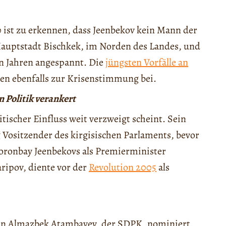
0 ist zu erkennen, dass Jeenbekov kein Mann der
Hauptstadt Bischkek, im Norden des Landes, und
en Jahren angespannt. Die
jüngsten Vorfälle an
en ebenfalls zur Krisenstimmung bei.
n Politik verankert
tischer Einfluss weit verzweigt scheint. Sein
ng Vositzender des kirgisischen Parlaments, bevor
ronbay Jeenbekovs als Premierminister
aripov, diente vor der
Revolution 2005
als
ten Almazbek Atambayev, der SDPK, nominiert.