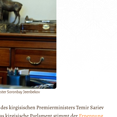
ister Soronbay Jeenbekov
des kirgisischen Premierministers Temir Sariev
Das kirgisische Parlament stimmt der
Ernennung