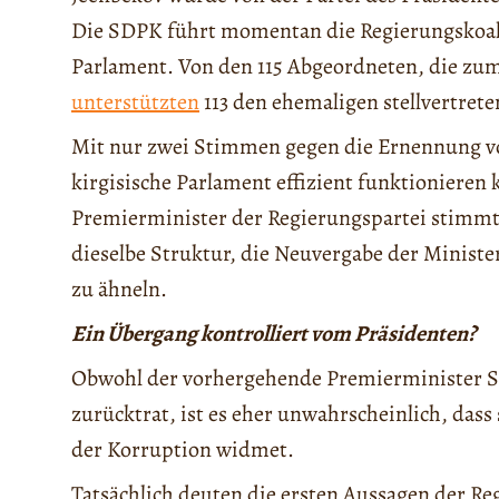
Die SDPK führt momentan die Regierungskoalit
Parlament. Von den 115 Abgeordneten, die zu
unterstützten
113 den ehemaligen stellvertret
Mit nur zwei Stimmen gegen die Ernennung von 
kirgisische Parlament effizient funktionieren 
Premierminister der Regierungspartei stimmt.
dieselbe Struktur, die Neuvergabe der Ministe
zu ähneln.
Ein Übergang kontrolliert vom Präsidenten?
Obwohl der vorhergehende Premierminister Sa
zurücktrat, ist es eher unwahrscheinlich, das
der Korruption widmet.
Tatsächlich deuten die ersten Aussagen der Re