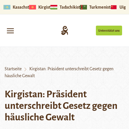
Kasachstan
Kirgistan
Tadschikistan
Turkmenistan
Uigu
Unterstützt uns
Startseite
Kirgistan: Präsident unterschreibt Gesetz gegen
häusliche Gewalt
Kirgistan: Präsident
unterschreibt Gesetz gegen
häusliche Gewalt