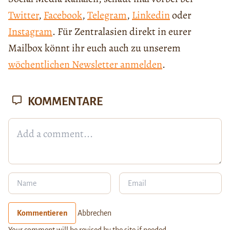
Twitter
,
Facebook
,
Telegram
,
Linkedin
oder
Instagram
. Für Zentralasien direkt in eurer
Mailbox könnt ihr euch auch zu unserem
wöchentlichen Newsletter anmelden
.
KOMMENTARE
Kommentieren
Abbrechen
Your comment will be revised by the site if needed.