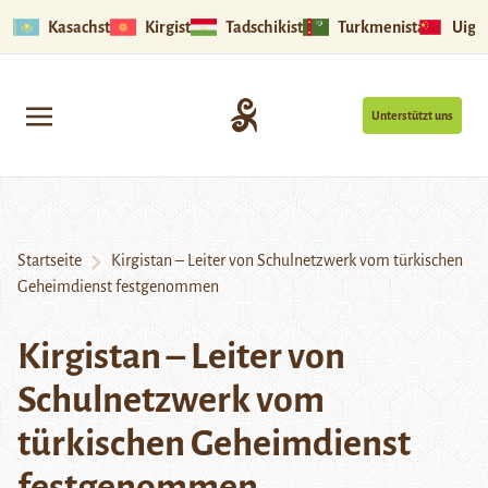
Kasachstan
Kirgistan
Tadschikistan
Turkmenistan
Uigu
Unterstützt uns
Startseite
Kirgistan – Leiter von Schulnetzwerk vom türkischen
Geheimdienst festgenommen
Kirgistan – Leiter von
Schulnetzwerk vom
türkischen Geheimdienst
festgenommen