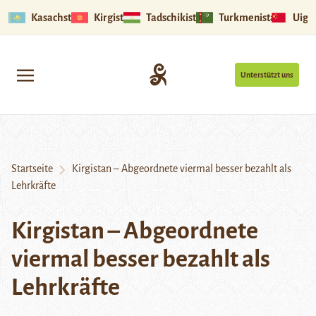
Kasachstan
Kirgistan
Tadschikistan
Turkmenistan
Uigu
Unterstützt uns
Startseite
Kirgistan – Abgeordnete viermal besser bezahlt als
Lehrkräfte
Kirgistan – Abgeordnete
viermal besser bezahlt als
Lehrkräfte