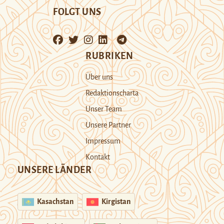
FOLGT UNS
RUBRIKEN
Über uns
Redaktionscharta
Unser Team
Unsere Partner
Impressum
Kontakt
UNSERE LÄNDER
Kasachstan
Kirgistan