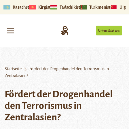
Kasachstan
Kirgistan
Tadschikistan
Turkmenistan
Uigu
Unterstützt uns
Startseite
Fördert der Drogenhandel den Terrorismus in
Zentralasien?
Fördert der Drogenhandel
den Terrorismus in
Zentralasien?