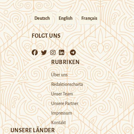
Deutsch
English
Français
FOLGT UNS
RUBRIKEN
Über uns
Redaktionscharta
Unser Team
Unsere Partner
Impressum
Kontakt
UNSERE LÄNDER