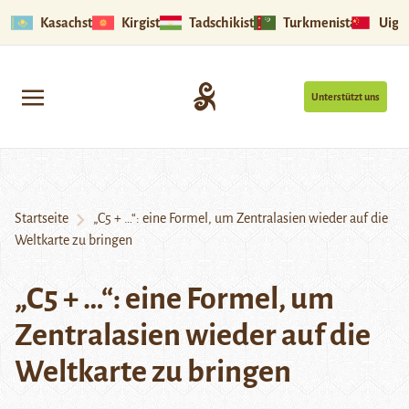
Kasachstan
Kirgistan
Tadschikistan
Turkmenistan
Uigu
Unterstützt uns
Startseite
„C5 + …“: eine Formel, um Zentralasien wieder auf die
Weltkarte zu bringen
„C5 + …“: eine Formel, um
Zentralasien wieder auf die
Weltkarte zu bringen