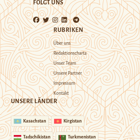
FOLGT UNS
RUBRIKEN
Über uns
Redaktionscharta
Unser Team
Unsere Partner
Impressum
Kontakt
UNSERE LÄNDER
Kasachstan
Kirgistan
Tadschikistan
Turkmenistan