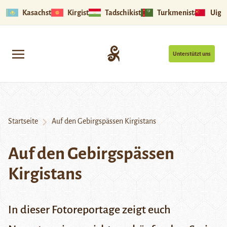
Kasachstan
Kirgistan
Tadschikistan
Turkmenistan
Uigu
Unterstützt uns
Startseite
Auf den Gebirgspässen Kirgistans
Auf den Gebirgspässen
Kirgistans
In dieser Fotoreportage zeigt euch