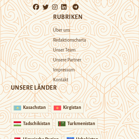
RUBRIKEN
Über uns
Redaktionscharta
Unser Team
Unsere Partner
Impressum
Kontakt
UNSERE LÄNDER
Kasachstan
Kirgistan
Tadschikistan
Turkmenistan