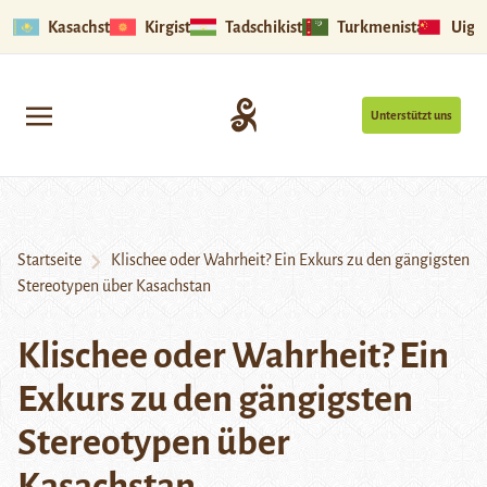
Kasachstan
Kirgistan
Tadschikistan
Turkmenistan
Uigu
Unterstützt uns
Startseite
Klischee oder Wahrheit? Ein Exkurs zu den gängigsten
Stereotypen über Kasachstan
Klischee oder Wahrheit? Ein
Exkurs zu den gängigsten
Stereotypen über
Kasachstan