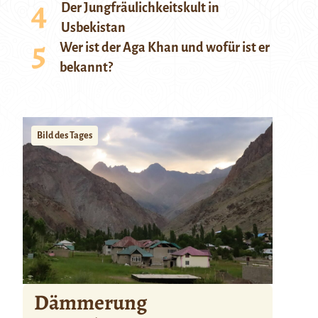
Der Jungfräulichkeitskult in
Usbekistan
Wer ist der Aga Khan und wofür ist er
bekannt?
Bild des Tages
Dämmerung