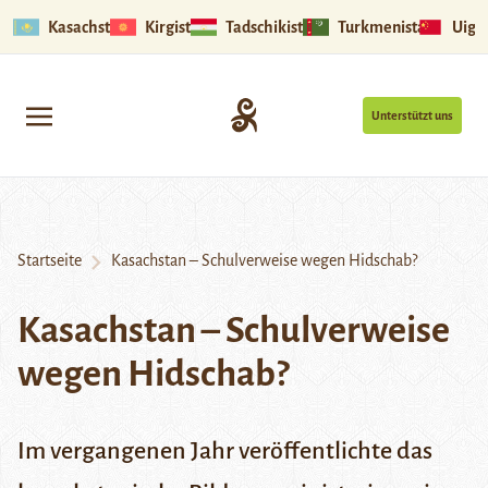
Kasachstan
Kirgistan
Tadschikistan
Turkmenistan
Uigu
Unterstützt uns
Startseite
Kasachstan – Schulverweise wegen Hidschab?
Kasachstan – Schulverweise
wegen Hidschab?
Im vergangenen Jahr veröffentlichte das