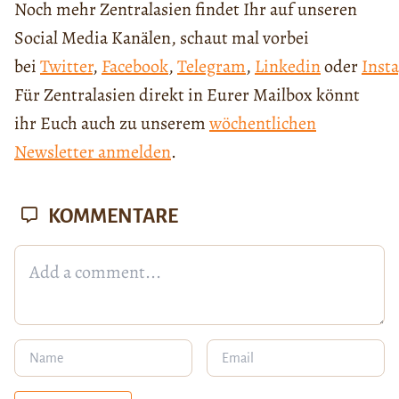
Noch mehr Zentralasien findet Ihr auf unseren
Social Media Kanälen, schaut mal vorbei
bei
Twitter
,
Facebook
,
Telegram
,
Linkedin
oder
Inst
Für Zentralasien direkt in Eurer Mailbox könnt
ihr Euch auch zu unserem
wöchentlichen
Newsletter anmelden
.
KOMMENTARE