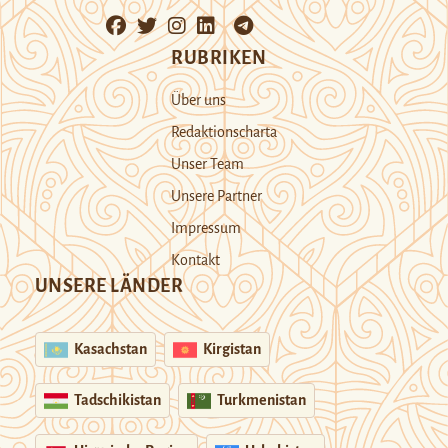
RUBRIKEN
Über uns
Redaktionscharta
Unser Team
Unsere Partner
Impressum
Kontakt
UNSERE LÄNDER
Kasachstan
Kirgistan
Tadschikistan
Turkmenistan