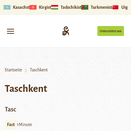
Kasachstan
Kirgistan
Tadschikistan
Turkmenistan
Uigu
Unterstützt uns
Startseite
Taschkent
Taschkent
Tasc
Fact
1Minute