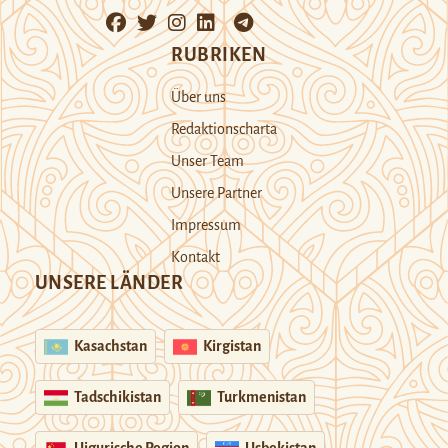
RUBRIKEN
Über uns
Redaktionscharta
Unser Team
Unsere Partner
Impressum
Kontakt
UNSERE LÄNDER
Kasachstan
Kirgistan
Tadschikistan
Turkmenistan