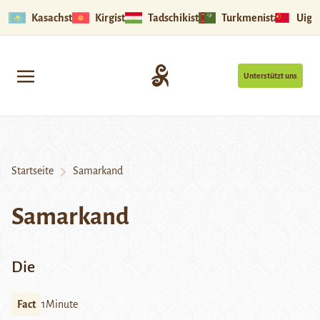
Kasachstan
Kirgistan
Tadschikistan
Turkmenistan
Uigu
Unterstützt uns
Startseite
Samarkand
Samarkand
Die
Fact
1Minute