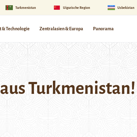
Turkmenistan
Uigurische Region
Usbekistan
 & Technologie
Zentralasien & Europa
Panorama
 aus Turkmenistan!