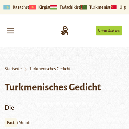
Kasachstan
Kirgistan
Tadschikistan
Turkmenistan
Uigu
Unterstützt uns
Startseite
Turkmenisches Gedicht
Turkmenisches Gedicht
Die
Fact
1Minute