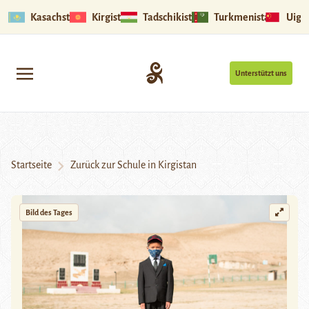
Kasachstan
Kirgistan
Tadschikistan
Turkmenistan
Uigu
Unterstützt uns
Startseite
Zurück zur Schule in Kirgistan
Bild des Tages