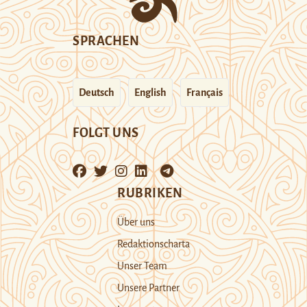
SPRACHEN
Deutsch
English
Français
FOLGT UNS
RUBRIKEN
Über uns
Redaktionscharta
Unser Team
Unsere Partner