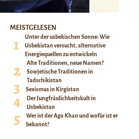
MEISTGELESEN
Unter der usbekischen Sonne: Wie
Usbekistan versucht, alternative
Energiequellen zu entwickeln
Alte Traditionen, neue Namen?
Sowjetische Traditionen in
Tadschikistan
Sexismus in Kirgistan
Der Jungfräulichkeitskult in
Usbekistan
Wer ist der Aga Khan und wofür ist er
bekannt?