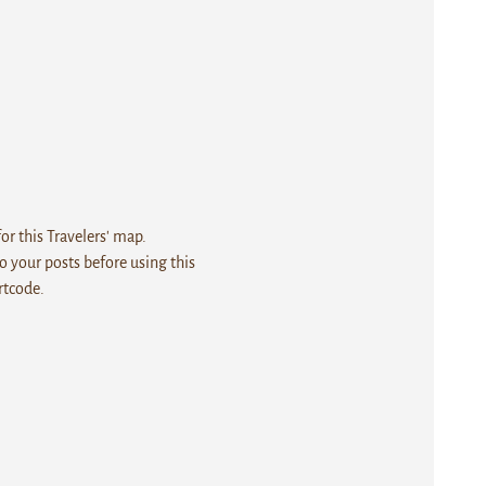
r this Travelers' map.
 your posts before using this
rtcode.