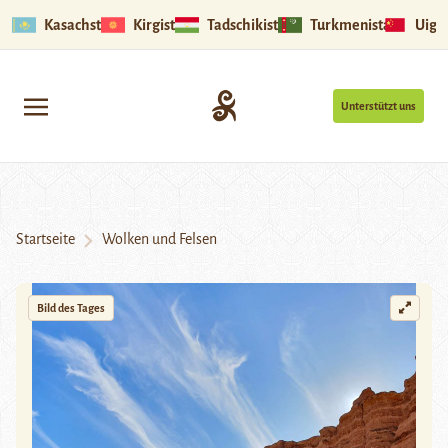
Kasachstan
Kirgistan
Tadschikistan
Turkmenistan
Uigu
Unterstützt uns
Startseite
Wolken und Felsen
Bild des Tages