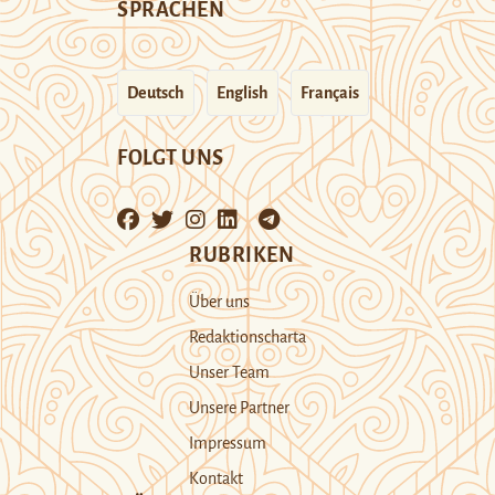
SPRACHEN
Deutsch
English
Français
FOLGT UNS
RUBRIKEN
Über uns
Redaktionscharta
Unser Team
Unsere Partner
Impressum
Kontakt