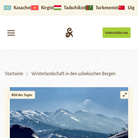
Kasachstan
Kirgistan
Tadschikistan
Turkmenistan
Uigu
Unterstützt uns
Startseite
Winterlandschaft in den usbekischen Bergen
Bild des Tages