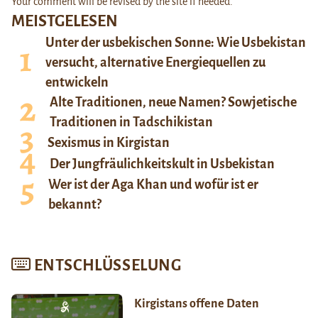
Your comment will be revised by the site if needed.
MEISTGELESEN
Unter der usbekischen Sonne: Wie Usbekistan
versucht, alternative Energiequellen zu
entwickeln
Alte Traditionen, neue Namen? Sowjetische
Traditionen in Tadschikistan
Sexismus in Kirgistan
Der Jungfräulichkeitskult in Usbekistan
Wer ist der Aga Khan und wofür ist er
bekannt?
ENTSCHLÜSSELUNG
Kirgistans offene Daten