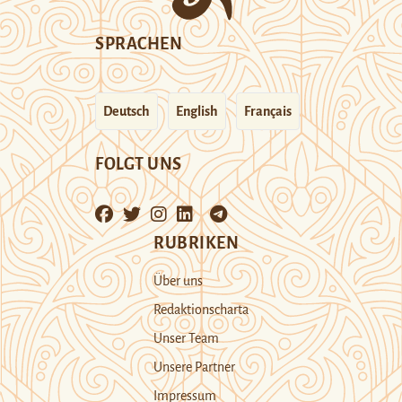
SPRACHEN
Deutsch
English
Français
FOLGT UNS
RUBRIKEN
Über uns
Redaktionscharta
Unser Team
Unsere Partner
Impressum