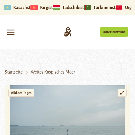
Kasachstan
Kirgistan
Tadschikistan
Turkmenistan
Uigu
Unterstützt uns
Startseite
Weites Kaspisches Meer
Bild des Tages