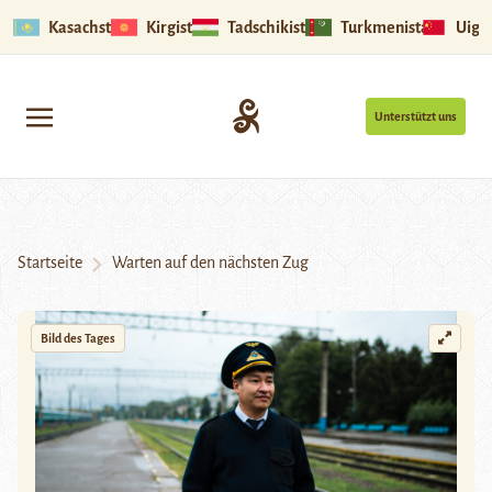
Kasachstan
Kirgistan
Tadschikistan
Turkmenistan
Uigu
Unterstützt uns
Startseite
Warten auf den nächsten Zug
Bild des Tages