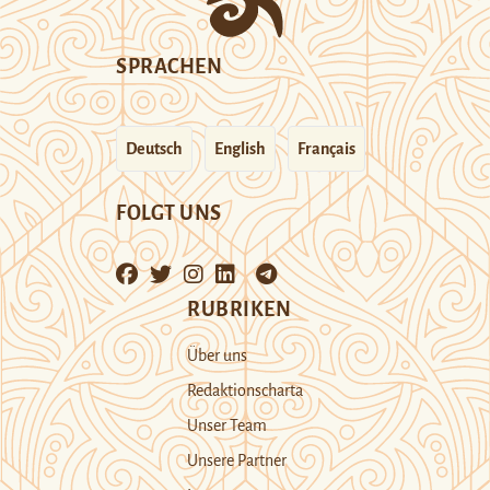
SPRACHEN
Deutsch
English
Français
FOLGT UNS
RUBRIKEN
Über uns
Redaktionscharta
Unser Team
Unsere Partner