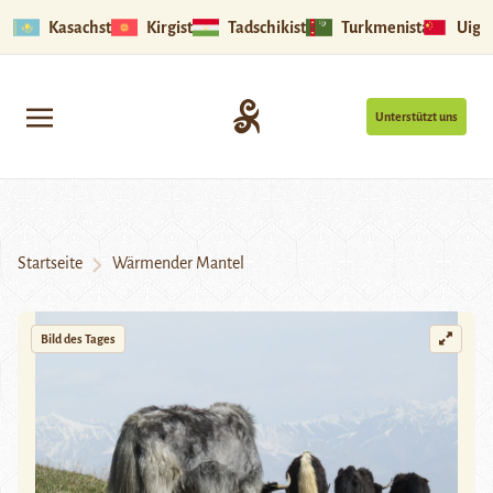
Kasachstan
Kirgistan
Tadschikistan
Turkmenistan
Uigu
Unterstützt uns
Startseite
Wärmender Mantel
Bild des Tages