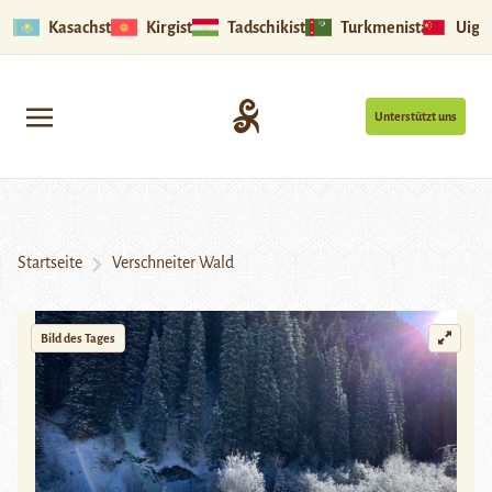
Kasachstan
Kirgistan
Tadschikistan
Turkmenistan
Uigu
Unterstützt uns
Startseite
Verschneiter Wald
Bild des Tages