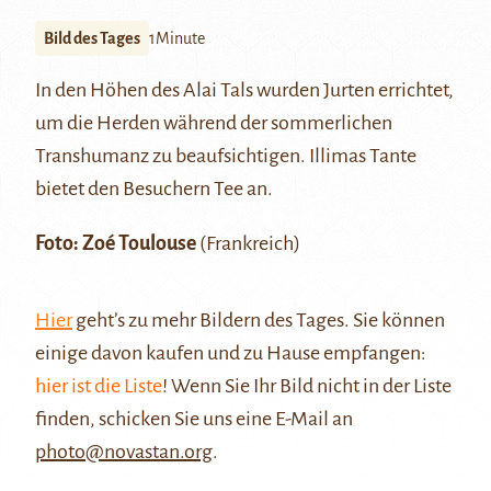
Bild des Tages
1Minute
In den Höhen des
Alai Tals
wurden
Jurten
errichtet,
um die Herden während der sommerlichen
Transhumanz zu beaufsichtigen. Illimas Tante
bietet den Besuchern Tee an.
Foto: Zoé Toulouse
(Frankreich)
Hier
geht’s zu mehr Bildern des Tages. Sie können
einige davon kaufen und zu Hause empfangen:
hier ist die Liste
! Wenn Sie Ihr Bild nicht in der Liste
finden, schicken Sie uns eine E-Mail an
photo@novastan.org
.