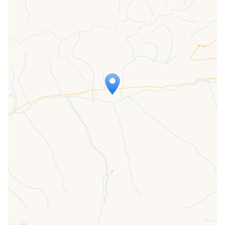
Travelers' Map wird geladen …
Wenn du dies siehst, nachdem deine
Seite vollständig geladen wurde,
fehlen leafletJS-Dateien.