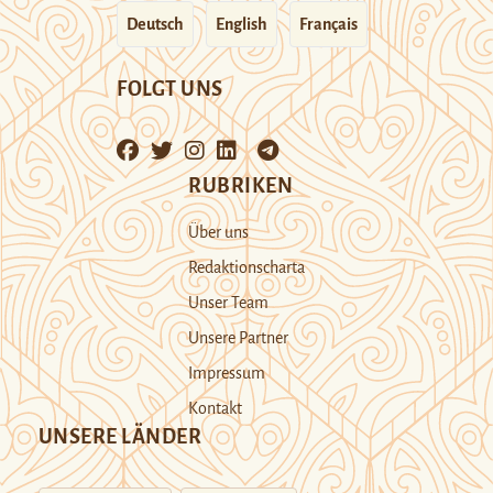
Deutsch
English
Français
FOLGT UNS
RUBRIKEN
Über uns
Redaktionscharta
Unser Team
Unsere Partner
Impressum
Kontakt
UNSERE LÄNDER