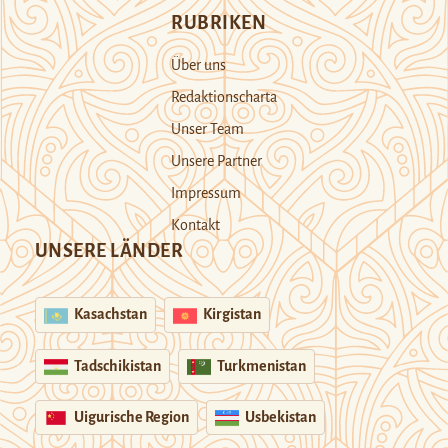
RUBRIKEN
Über uns
Redaktionscharta
Unser Team
Unsere Partner
Impressum
Kontakt
UNSERE LÄNDER
Kasachstan
Kirgistan
Tadschikistan
Turkmenistan
Uigurische Region
Usbekistan