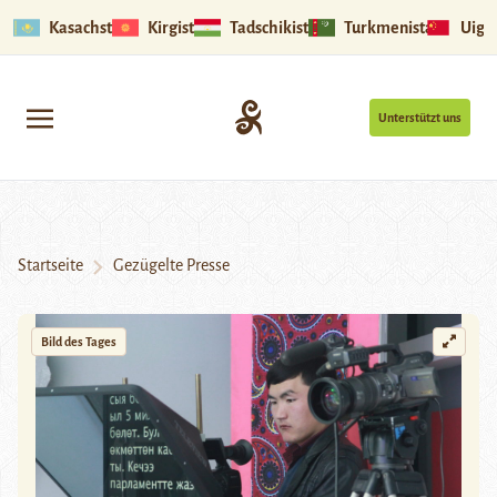
Kasachstan
Kirgistan
Tadschikistan
Turkmenistan
Uigu
Unterstützt uns
Startseite
Gezügelte Presse
Bild des Tages