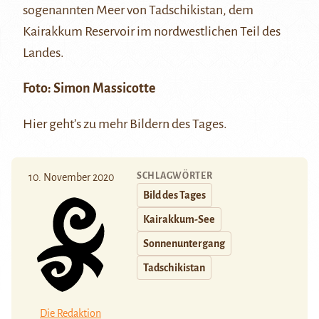
sogenannten Meer von Tadschikistan, dem
Kairakkum Reservoir
im nordwestlichen Teil des
Landes.
Foto: Simon Massicotte
Hier
geht’s zu mehr Bildern des Tages.
SCHLAGWÖRTER
10. November 2020
Bild des Tages
Kairakkum-See
Sonnenuntergang
Tadschikistan
Die Redaktion