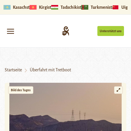
Kasachstan
Kirgistan
Tadschikistan
Turkmenistan
Uigu
Unterstützt uns
Startseite
Überfahrt mit Tretboot
Bild des Tages