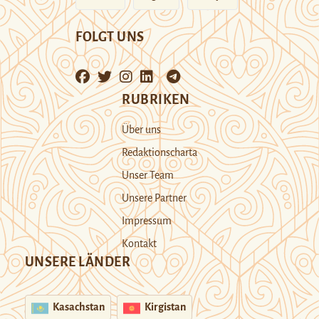
FOLGT UNS
RUBRIKEN
Über uns
Redaktionscharta
Unser Team
Unsere Partner
Impressum
Kontakt
UNSERE LÄNDER
Kasachstan
Kirgistan