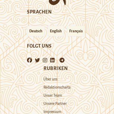
SPRACHEN
Deutsch
English
Français
FOLGT UNS
RUBRIKEN
Über uns
Redaktionscharta
Unser Team
Unsere Partner
Impressum