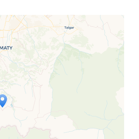
p wird geladen …
ne Seite vollständig geladen wurde,
letJS-Dateien.